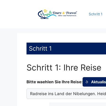
Zum
Inhalt
Schritt 1
springen
Schritt 1
Schritt 1: Ihre Reise
Bitte waehlen Sie Ihre Reise:
Aktuali